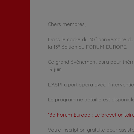
Chers membres,
e
Dans le cadre du 30
anniversaire du
e
la 13
édition du FORUM EUROPE.
Ce grand évènement aura pour thème «
19 juin.
L’ASPI y participera avec l’interventi
Le programme détaillé est disponible 
13e Forum Europe : Le brevet unitaire,
Votre inscription gratuite pour assis