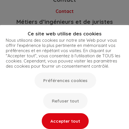
Contact
Métiers d’ingénieurs et de juristes
dans la PI
Ce site web utilise des cookies
Témoignages de parcours dans la PI
Nous utilisons des cookies sur notre site Web pour vous
Pour en savoir plus
offrir l'expérience la plus pertinente en mémorisant vos
préférences et en répétant vos visites. En cliquant sur
"Accepter tout", vous consentez à l'utilisation de TOUS les
cookies. Cependant, vous pouvez visiter les paramètres
Mentions légales
Politique de confidentialité
Plan du site
des cookies pour fournir un consentement contrôlé.
Préférences cookies
Création acti
Préférences cookies
Refuser tout
Accepter tout