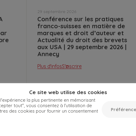
29 septembre 2026
A
Conférence sur les pratiques
franco-suisses en matière de
par
marques et droit d’auteur et
bre
Actualité du droit des brevets
aux USA | 29 septembre 2026 |
Annecy
Plus d'infos
S'inscrire
Ce site web utilise des cookies
 l'expérience la plus pertinente en mémorisant
epter tout", vous consentez à l'utilisation de
Préférence
tres des cookies pour fournir un consentement
Toutes les dates