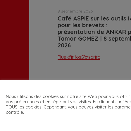
8 septembre 2026
Café ASPIE sur les outils I
pour les brevets :
présentation de ANKAR 
Tamar GOMEZ | 8 septem
2026
Plus d'infos
S'inscrire
Nous utilisons des cookies sur notre site Web pour vous offrir
vos préférences et en répétant vos visites. En cliquant sur "Acc
TOUS les cookies. Cependant, vous pouvez visiter les paramè
contrôlé.