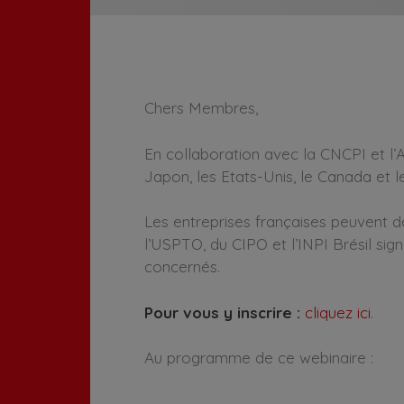
Chers Membres,
En collaboration avec la CNCPI et l’A
Japon, les Etats-Unis, le Canada et le
Les entreprises françaises peuvent 
l’USPTO, du CIPO et l’INPI Brésil sig
concernés.
Pour vous y inscrire :
cliquez ici
.
Au programme de ce webinaire :