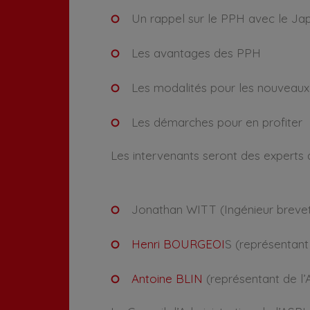
Un rappel sur le PPH avec le Ja
Les avantages des PPH
Les modalités pour les nouveaux 
Les démarches pour en profiter
Les intervenants seront des experts d
Jonathan WITT (Ingénieur brevets
Henri BOURGEOI
S (représentant
Antoine BLIN
(représentant de l’